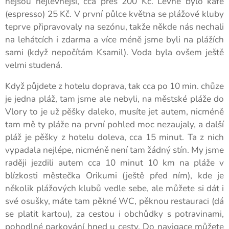
nejsou nejlevnější, cca přes 200 Kč. Levné bylo kafe
(espresso) 25 Kč. V první půlce května se plážové kluby
teprve připravovaly na sezónu, takže někde nás nechali
na lehátcích i zdarma a více méně jsme byli na plážích
sami (když nepočítám Ksamil). Voda byla ovšem ještě
velmi studená.
Když půjdete z hotelu doprava, tak cca po 10 min. chůze
je jedna pláž, tam jsme ale nebyli, na městské pláže do
Vlory to je už pěšky daleko, musíte jet autem, nicméně
tam mě ty pláže na první pohled moc nezaujaly, a další
pláž je pěšky z hotelu doleva, cca 15 minut. Ta z nich
vypadala nejlépe, nicméně není tam žádný stín. My jsme
raději jezdili autem cca 10 minut 10 km na pláže v
blízkosti městečka Orikumi (ještě před ním), kde je
několik plážových klubů vedle sebe, ale můžete si dát i
své osušky, máte tam pěkné WC, pěknou restauraci (dá
se platit kartou), za cestou i obchůdky s potravinami,
pohodlné parkování hned u cesty. Do navigace můžete