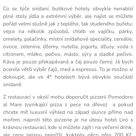
Co se týče snídaní, butikové hotely obvykle nenabízí
plné stoly jídla a extrémní výběr, ale najíst se můžete
pořád velmi slušně jak z teplého, tak studeného bufetu:
vejce na několik způsobů, chléb ve vajíčku, párky,
omelety, palačinky, místní snídaňové speciality, cereálie,
ovoce, zelenina, džemy, nutella, jogurty, džusy, voda s
citronem, mléko, pečivo, máslo, sýry a sladké pečivo.
Káva je pouze překapávaná a čaj pouze černý. Já bych
ocenila větší výběr čajů, med a espresso. To je možno si
dokoupit, ale ve 4* hotelech bývá obvykle součástí
snídaně.
Z restaurací v okolí mohu doporučit pizzerii Pomodoro
al Mare (vynikající pizza z pece na dřevo) a pokud
chcete mít luxusní výhled na západ slunce přímo nad
mořem, naproti této pizzerie je na útesu hotel Liro s
krásnou restaurací, kde si můžete zajít i na večerní drink,
ale ceny nejsou nejnižší, koktejly něco přes 200 Kč.