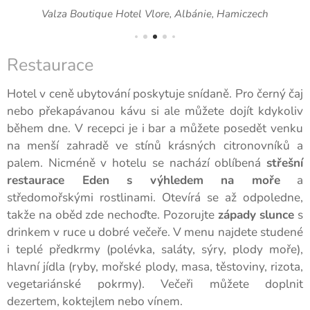
Valza Boutique Hotel Vlore, Albánie, Hamiczech
Restaurace
Hotel v ceně ubytování poskytuje snídaně. Pro černý čaj
nebo překapávanou kávu si ale můžete dojít kdykoliv
během dne. V recepci je i bar a můžete posedět venku
na menší zahradě ve stínů krásných citronovníků a
palem. Nicméně v hotelu se nachází oblíbená
střešní
restaurace Eden s výhledem na moře
a
středomořskými rostlinami. Otevírá se až odpoledne,
takže na oběd zde nechoďte. Pozorujte
západy slunce
s
drinkem v ruce u dobré večeře. V menu najdete studené
i teplé předkrmy (polévka, saláty, sýry, plody moře),
hlavní jídla (ryby, mořské plody, masa, těstoviny, rizota,
vegetariánské pokrmy). Večeři můžete doplnit
dezertem, koktejlem nebo vínem.