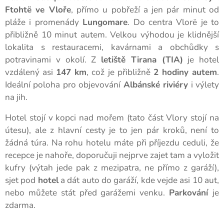
Ftohtë ve Vloře
, přímo u pobřeží a jen pár minut od
pláže i promenády
Lungomare
. Do centra Vlorë je to
přibližně 10 minut autem. Velkou výhodou je klidnější
lokalita s restauracemi, kavárnami a obchůdky s
potravinami v okolí. Z
letiště Tirana (TIA)
je hotel
vzdálený asi
147 km
, což je přibližně
2 hodiny autem
.
Ideální poloha pro objevování
Albánské riviéry
i výlety
na jih.
Hotel stojí v kopci nad mořem (tato část Vlory stojí na
útesu), ale z hlavní cesty je to jen pár kroků, není to
žádná túra. Na rohu hotelu máte při příjezdu ceduli, že
recepce je nahoře, doporučuji nejprve zajet tam a vyložit
kufry (výtah jede pak z mezipatra, ne přímo z garáží),
sjet pod
hotel
a dát auto do garáží, kde vejde asi 10 aut,
nebo můžete stát před garážemi venku.
Parkování
je
zdarma.