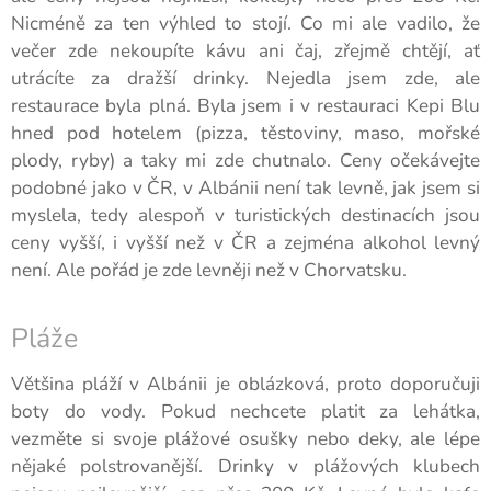
Nicméně za ten výhled to stojí. Co mi ale vadilo, že
večer zde nekoupíte kávu ani čaj, zřejmě chtějí, ať
utrácíte za dražší drinky. Nejedla jsem zde, ale
restaurace byla plná. Byla jsem i v restauraci Kepi Blu
hned pod hotelem (pizza, těstoviny, maso, mořské
plody, ryby) a taky mi zde chutnalo. Ceny očekávejte
podobné jako v ČR, v Albánii není tak levně, jak jsem si
myslela, tedy alespoň v turistických destinacích jsou
ceny vyšší, i vyšší než v ČR a zejména alkohol levný
není. Ale pořád je zde levněji než v Chorvatsku.
Pláže
Většina pláží v Albánii je oblázková, proto doporučuji
boty do vody. Pokud nechcete platit za lehátka,
vezměte si svoje plážové osušky nebo deky, ale lépe
nějaké polstrovanější. Drinky v plážových klubech