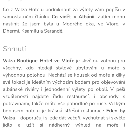
Co z Valza Hotelu podniknout za výlety vám popíšu v
samostatném článku
Co vidět v Albánii
. Zatím mohu
nastínit že jsem byla u Modrého oka, ve Vlore, v
Dhermi, Ksamilu a Sarandě.
Shrnutí
Valza Boutique Hotel ve Vloře
je skvělou volbou pro
všechny, kdo hledají stylové ubytování u moře s
výhodnou polohou. Nachází se kousek od moře a díky
své lokaci je ideálním výchozím bodem pro objevování
albánské riviéry i jednodenní výlety po okolí. V pěší
vzdálenosti najdete řadu restaurací, i obchody s
potravinami, takže máte vše pohodlně po ruce. Velkým
bonusem hotelu je krásná střešní restaurace
Eden by
Valza
– doporučuji si zde dát večeři, vychutnat si skvělé
jídlo a užít si nádherný výhled na moře i