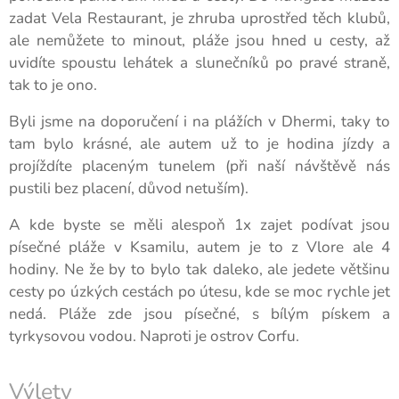
zadat Vela Restaurant, je zhruba uprostřed těch klubů,
ale nemůžete to minout, pláže jsou hned u cesty, až
uvidíte spoustu lehátek a slunečníků po pravé straně,
tak to je ono.
Byli jsme na doporučení i na plážích v Dhermi, taky to
tam bylo krásné, ale autem už to je hodina jízdy a
projíždíte placeným tunelem (při naší návštěvě nás
pustili bez placení, důvod netuším).
A kde byste se měli alespoň 1x zajet podívat jsou
písečné pláže v Ksamilu, autem je to z Vlore ale 4
hodiny. Ne že by to bylo tak daleko, ale jedete většinu
cesty po úzkých cestách po útesu, kde se moc rychle jet
nedá. Pláže zde jsou písečné, s bílým pískem a
tyrkysovou vodou. Naproti je ostrov Corfu.
Výlety