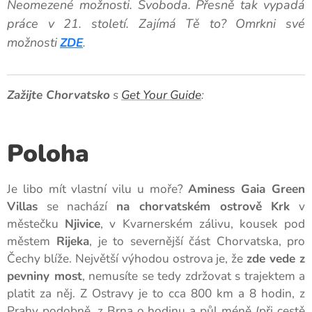
Neomezené možnosti. Svoboda. Přesně tak vypadá
práce v 21. století. Zajímá Tě to?
Omrkni své
možnosti
ZDE
.
Zažijte Chorvatsko
s
Get Your Guide
:
Poloha
Je libo mít vlastní vilu u moře?
Aminess Gaia Green
Villas
se nachází
na chorvatském ostrově Krk
v
městečku
Njivice
, v Kvarnerském zálivu, kousek pod
městem
Rijeka
, je to severnější část Chorvatska, pro
Čechy blíže. Největší výhodou ostrova je, že
zde vede z
pevniny most
, nemusíte se tedy zdržovat s trajektem a
platit za něj. Z Ostravy je to cca 800 km a 8 hodin, z
Prahy podobně, z Brna o hodinu a půl méně (při cestě