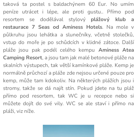
taková ta postel s baldachýnem 60 Eur. No umím
peníze utrácet i lépe, ale proti gustu.. Přímo pod
resortem se dodělával stylový
plážový klub a
restaurace 7 Seas od Aminess Hotels
. Na mole v
půlkruhu jsou lehátka a slunečníky, včetně stolečků,
vstup do moře je po schůdcích v klidné zátoce. Další
pláže jsou pak podél celého kempu
Aminess Atea
Camping Resort
, a jsou tam jak malé betonové pláže na
skalních výstupech, tak větší kamínkové pláže. Kemp je
normálně průchozí a pláže zde nejsou určené pouze pro
kemp, může tam kdokoliv. Na některých plážích jsou i
stromy, takže se dá najít stín. Pokud jdete na tu pláž
přímo pod resortem, tak WC je u recepce nebo si
můžete dojít do své vily. WC se ale staví i přímo na
pláži, viz níže.