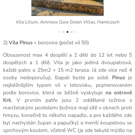
Vila Lilium, Aminess Gaia Green Villas, Hamiczech
2)
Vila Pinus
= borovice (počet vil 50)
Obsazenost max 4 dospělí a 2 děti do 12 let nebo 5
dospělých a 1 dítě. Vila je jako jediná dvoupatrová,
každé patro o 25m2 + 15 m2 terasa. Já zde více než 4
osoby nedoporučuji, šlapali byste po sobě.
Pinus
je
nejběžnějším typem vil v letovisku, pojmenovaném
podle borovice, která se běžně vyskytuje
na ostrově
Krk
. V prvním patře jsou 2 oddělené ložnice s
manželskými postelemi (ložnice mají sítě v oknech proti
hmyzu, konečně to někoho napadlo, a pro každého zde
byl nachystán župan a papučky) a menší koupelnou se
sprchovým koutem, včetně WC (je zde tekuté mýdlo na