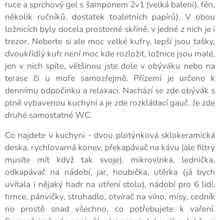
ruce a sprchový gel s šamponem 2v1 (velká balení), fén,
několik ručníků, dostatek toaletních papírů). V obou
ložnicích byly docela prostorné skříně, v jedné z nich je i
trezor. Neberte si ale moc velké kufry, lepší jsou tašky,
dvoukřídlý kufr není moc kde rozložit, ložnice jsou malé,
jen v nich spíte, většinou jste dole v obýváku nebo na
terase či u moře samozřejmě. Přízemí je určeno k
dennímu odpočinku a relaxaci. Nachází se zde obývák s
plně vybavenou kuchyní a je zde rozkládací gauč. Je zde
druhé samostatné WC.
Co najdete v kuchyni - dvou plotýnková sklokeramická
deska, rychlovarná konev, překapávač na kávu (ale filtry
musíte mít když tak svoje), mikrovlnka, lednička,
odkapávač na nádobí, jar, houbička, utěrka (já bych
uvítala i nějaký hadr na utření stolu), nádobí pro 6 lidí,
hrnce, pánvičky, struhadlo, otvírač na víno, mísy, cedník
no prostě snad všechno, co potřebujete k vaření.