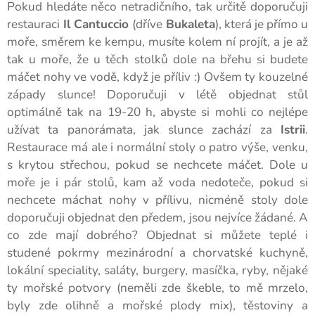
Pokud hledáte něco netradičního, tak určitě doporučuji
restauraci
Il Cantuccio
(dříve
Bukaleta
), která je přímo u
moře, směrem ke kempu, musíte kolem ní projít, a je až
tak u moře, že u těch stolků dole na břehu si budete
máčet nohy ve vodě, když je příliv :) Ovšem ty kouzelné
západy slunce! Doporučuji v létě objednat stůl
optimálně tak na 19-20 h, abyste si mohli co nejlépe
užívat ta panorámata, jak slunce zachází za
Istrii
.
Restaurace má ale i normální stoly o patro výše, venku,
s krytou střechou, pokud se nechcete máčet. Dole u
moře je i pár stolů, kam až voda nedoteče, pokud si
nechcete máchat nohy v přílivu, nicméně stoly dole
doporučuji objednat den předem, jsou nejvíce žádané. A
co zde mají dobrého? Objednat si můžete teplé i
studené pokrmy mezinárodní a chorvatské kuchyně,
lokální speciality, saláty, burgery, masíčka, ryby, nějaké
ty mořské potvory (neměli zde škeble, to mě mrzelo,
byly zde olihně a mořské plody mix), těstoviny a