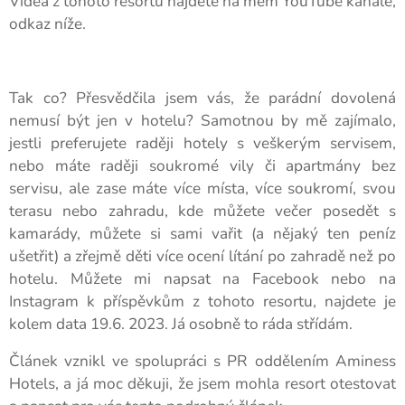
Videa z tohoto resortu najdete na mém YouTube kanále,
odkaz níže.
Tak co? Přesvědčila jsem vás, že parádní dovolená
nemusí být jen v hotelu? Samotnou by mě zajímalo,
jestli preferujete raději hotely s veškerým servisem,
nebo máte raději soukromé vily či apartmány bez
servisu, ale zase máte více místa, více soukromí, svou
terasu nebo zahradu, kde můžete večer posedět s
kamarády, můžete si sami vařit (a nějaký ten peníz
ušetřit) a zřejmě děti více ocení lítání po zahradě než po
hotelu. Můžete mi napsat na Facebook nebo na
Instagram k příspěvkům z tohoto resortu, najdete je
kolem data 19.6. 2023. Já osobně to ráda střídám.
Článek vznikl ve spolupráci s PR oddělením Aminess
Hotels, a já moc děkuji, že jsem mohla resort otestovat