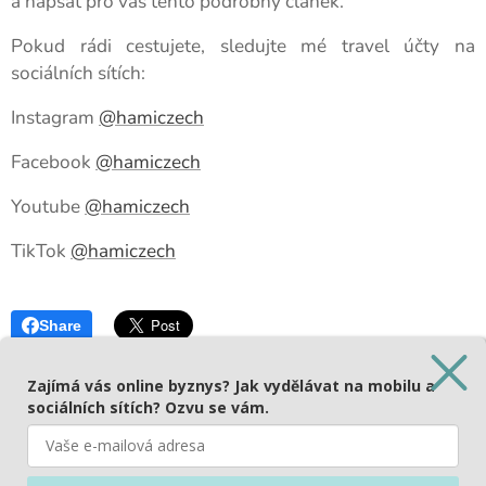
a napsat pro vás tento podrobný článek.
Pokud rádi cestujete, sledujte mé travel účty na
sociálních sítích:
Instagram
@hamiczech
Facebook
@hamiczech
Youtube
@hamiczech
TikTok
@hamiczech
Share
Zajímá vás online byznys? Jak vydělávat na mobilu a
sociálních sítích? Ozvu se vám.
© 2026
HAMICZECH
- travel influencer, travel blogger, recenzent
Používáme cookies, abychom zajistili správné fungování a