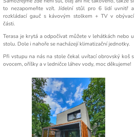
Samozřejmě zde není sůl, olej ani nic takového, takže si
to nezapomeňte vzít. Jídelní stůl pro 6 lidí uvnitř a
rozkládací gauč s kávovým stolkem + TV v obývací
části.
Terasa je krytá a odpočívat můžete v lehátkách nebo u
stolu. Dole i nahoře se nacházejí klimatizační jednotky.
Při vstupu na nás na stole čekal uvítací obrovský koš s
ovocem, oříšky a v ledničce láhev vody, moc děkujeme!