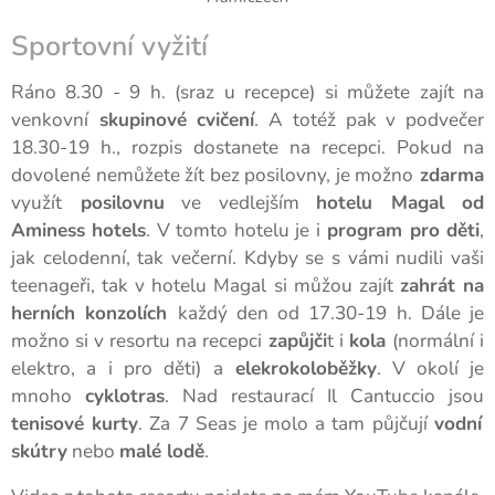
Sportovní vyžití
Ráno 8.30 - 9 h. (sraz u recepce) si můžete zajít na
venkovní
skupinové cvičení
. A totéž pak v podvečer
18.30-19 h., rozpis dostanete na recepci. Pokud na
dovolené nemůžete žít bez posilovny, je možno
zdarma
využít
posilovnu
ve vedlejším
hotelu Magal od
Aminess hotels
. V tomto hotelu je i
program pro děti
,
jak celodenní, tak večerní. Kdyby se s vámi nudili vaši
teenageři, tak v hotelu Magal si můžou zajít
zahrát na
herních konzolích
každý den od 17.30-19 h. Dále je
možno si v resortu na recepci
zapůjči
t i
kola
(normální i
elektro, a
i pro děti) a
elekrokoloběžky
. V okolí je
mnoho
cyklotras
. Nad restaurací Il Cantuccio jsou
tenisové kurty
. Za 7 Seas je molo a tam půjčují
vodní
skútry
nebo
malé lodě
.