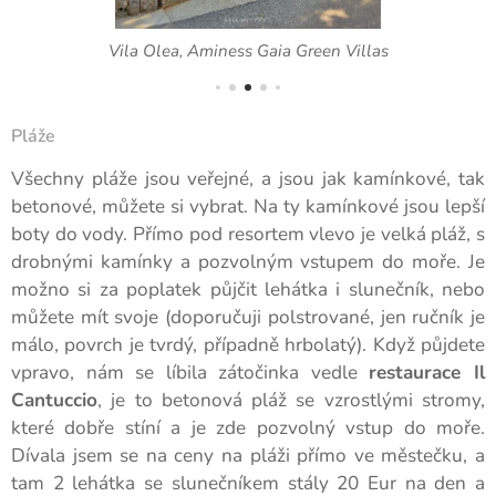
Vila Olea, Aminess Gaia Green Villas
Pláže
Všechny pláže jsou veřejné, a jsou jak kamínkové, tak
betonové, můžete si vybrat. Na ty kamínkové jsou lepší
boty do vody. Přímo pod resortem vlevo je velká pláž, s
drobnými kamínky a pozvolným vstupem do moře. Je
možno si za poplatek půjčit lehátka i slunečník, nebo
můžete mít svoje (doporučuji polstrované, jen ručník je
málo, povrch je tvrdý, případně hrbolatý). Když půjdete
vpravo, nám se líbila zátočinka vedle
restaurace Il
Cantuccio
, je to betonová pláž se vzrostlými stromy,
které dobře stíní a je zde pozvolný vstup do moře.
Dívala jsem se na ceny na pláži přímo ve městečku, a
tam 2 lehátka se slunečníkem stály 20 Eur na den a