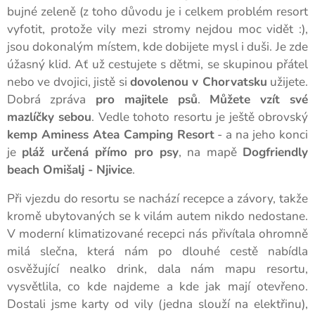
bujné zeleně (z toho důvodu je i celkem problém resort
vyfotit, protože vily mezi stromy nejdou moc vidět :),
jsou dokonalým místem, kde dobijete mysl i duši. Je zde
úžasný klid. Ať už cestujete s dětmi, se skupinou přátel
nebo ve dvojici, jistě si
dovolenou v Chorvatsku
užijete.
Dobrá zpráva
pro majitele psů
.
Můžete vzít své
mazlíčky sebou
. Vedle tohoto resortu je ještě obrovský
kemp Aminess Atea Camping Resort
- a na jeho konci
je
pláž určená přímo pro psy
, na mapě
Dogfriendly
beach Omišalj - Njivice
.
Při vjezdu do resortu se nachází recepce a závory, takže
kromě ubytovaných se k vilám autem nikdo nedostane.
V moderní klimatizované recepci nás přivítala ohromně
milá slečna, která nám po dlouhé cestě nabídla
osvěžující nealko drink, dala nám mapu resortu,
vysvětlila, co kde najdeme a kde jak mají otevřeno.
Dostali jsme karty od vily (jedna slouží na elektřinu),