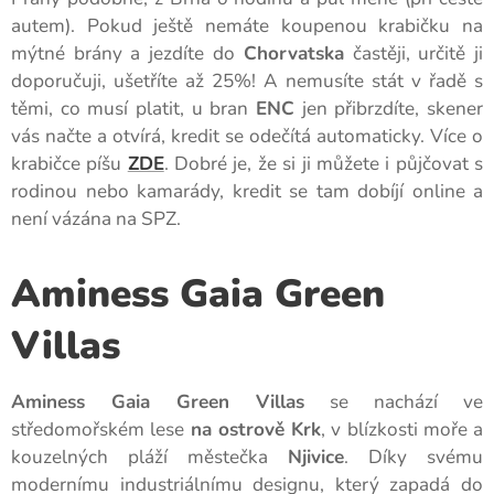
autem). Pokud ještě nemáte koupenou krabičku na
mýtné brány a jezdíte do
Chorvatska
častěji, určitě ji
doporučuji, ušetříte až 25%! A nemusíte stát v řadě s
těmi, co musí platit, u bran
ENC
jen přibrzdíte, skener
vás načte a otvírá, kredit se odečítá automaticky. Více o
krabičce píšu
ZDE
. Dobré je, že si ji můžete i půjčovat s
rodinou nebo kamarády, kredit se tam dobíjí online a
není vázána na SPZ.
Aminess Gaia Green
Villas
Aminess Gaia Green Villas
se nachází ve
středomořském lese
na ostrově Krk
, v blízkosti moře a
kouzelných pláží městečka
Njivice
. Díky svému
modernímu industriálnímu designu, který zapadá do