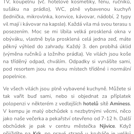
TV, koupelnu (vč. hotelové kosmetiky, fénu, ručníků,
sušáku na prádlo), WC, plně vybavenou kuchyň
(lednička, mikrovlnka, konvice, kávovar, nádobí, 2 typy
vil mají i kávovar na kapsle). Každá vila má svou terasu s
posezením. Moc se mi líbila velká prosklená okna v
obýváku, vlastně byla prosklená celá jedna zeď, máte
pěkný výhled do zahrady. Každý 3. den probíhá úklid
(výměna ručníků a ložního prádla). Ve vilách jsou koše
na tříděný odpad, chválím. Odpadky si vynášíte sami,
pod resortem jsou na dvou místech tříděné i normální
popelnice.
Ve všech vilách jsou plně vybavené kuchyně. Můžete si
tak vařit buď sami, nebo si objednat za příplatek
polopenzi v některém z vedlejších
hotelů
sítě
Aminess
.
V kempu je malý obchůdek s nezbytnými věcmi, něco
jako naše večerka a pekařství otevřeno od 7-12 h. Další
obchůdek je pak v centru městečka
Njivice
. Když
přijíždíte na
Krk
, po pravé straně u kruháče je veliký