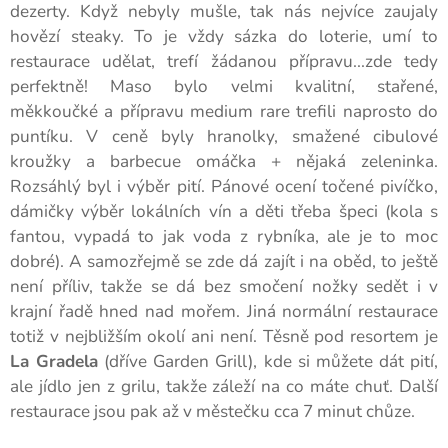
dezerty. Když nebyly mušle, tak nás nejvíce zaujaly
hovězí steaky. To je vždy sázka do loterie, umí to
restaurace udělat, trefí žádanou přípravu...zde tedy
perfektně! Maso bylo velmi kvalitní, stařené,
měkkoučké a přípravu medium rare trefili naprosto do
puntíku. V ceně byly hranolky, smažené cibulové
kroužky a barbecue omáčka + nějaká zeleninka.
Rozsáhlý byl i výběr pití. Pánové ocení točené pivíčko,
dámičky výběr lokálních vín a děti třeba špeci (kola s
fantou, vypadá to jak voda z rybníka, ale je to moc
dobré). A samozřejmě se zde dá zajít i na oběd, to ještě
není příliv, takže se dá bez smočení nožky sedět i v
krajní řadě hned nad mořem. Jiná normální restaurace
totiž v nejbližším okolí ani není. Těsně pod resortem je
La Gradela
(dříve Garden Grill), kde si můžete dát pití,
ale jídlo jen z grilu, takže záleží na co máte chuť. Další
restaurace jsou pak až v městečku cca 7 minut chůze.