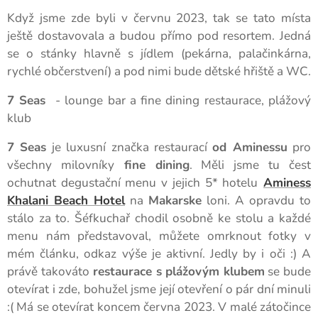
Když jsme zde byli v červnu 2023, tak se tato místa
ještě dostavovala a budou přímo pod resortem. Jedná
se o stánky hlavně s jídlem (pekárna, palačinkárna,
rychlé občerstvení) a pod nimi bude dětské hřiště a WC.
7 Seas
- lounge bar a fine dining restaurace, plážový
klub
7 Seas
je luxusní značka restaurací
od Aminessu
pro
všechny milovníky
fine dining
. Měli jsme tu čest
ochutnat degustační menu v jejich 5* hotelu
Aminess
Khalani Beach Hotel
na
Makarske
loni. A opravdu to
stálo za to. Šéfkuchař chodil osobně ke stolu a každé
menu nám představoval, můžete omrknout fotky v
mém článku, odkaz výše je aktivní. Jedly by i oči :) A
právě takováto
restaurace s plážovým klubem
se bude
otevírat i zde, bohužel jsme její otevření o pár dní minuli
:( Má se otevírat koncem června 2023. V malé zátočince