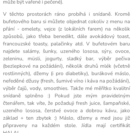
může být vařené i pečené).
V těchto prostorách ráno probíhá i snídaně. Kromě
bufetového baru si můžete objednat cokoliv z menu na
přání - omelety, vejce (z lokálních farem) na několik
způsobů, jako třeba benedikt, dále avokádový toast,
francouzské toasty, palačinky atd. V bufetovém baru
najdete salámy, šunky, uzeného lososa, sýry, ovoce,
zeleninu, müsli, jogurty, sladký bar, výběr pečiva
(bezlepkové na požádání), několik druhů mlék (včetně
rostlinných), džemy (i pro diabetiky), burákové máslo,
neředěné džusy (fresh, šumivé víno i káva na požádání),
výběr čajů, vody, smoothies. Takže mé měřítko kvalitní
snídaně splněno :) Pokud jste mým pravidelným
čtenářem, tak víte, že požaduji fresh juice, šampaňské,
uzeného lososa, čerstvé ovoce a dobrou kávu, jako
základ + ten zbytek :) Máslo, džemy a med jsou již
připraveny na každém stole. Jídla mají certifikát
HALAL.