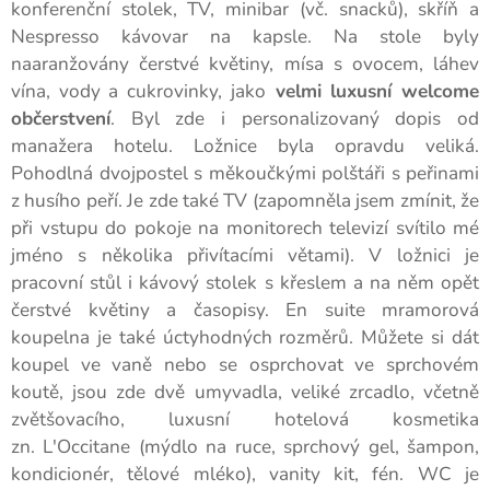
konferenční stolek, TV, minibar (vč. snacků), skříň a
Nespresso kávovar na kapsle. Na stole byly
naaranžovány čerstvé květiny, mísa s ovocem, láhev
vína, vody a cukrovinky, jako
velmi luxusní welcome
občerstvení
. Byl zde i personalizovaný dopis od
manažera hotelu. Ložnice byla opravdu veliká.
Pohodlná dvojpostel s měkoučkými polštáři s peřinami
z husího peří. Je zde také TV (zapomněla jsem zmínit, že
při vstupu do pokoje na monitorech televizí svítilo mé
jméno s několika přivítacími větami). V ložnici je
pracovní stůl i kávový stolek s křeslem a na něm opět
čerstvé květiny a časopisy. En suite mramorová
koupelna je také úctyhodných rozměrů. Můžete si dát
koupel ve vaně nebo se osprchovat ve sprchovém
koutě, jsou zde dvě umyvadla, veliké zrcadlo, včetně
zvětšovacího, luxusní hotelová kosmetika
zn. L'Occitane (mýdlo na ruce, sprchový gel, šampon,
kondicionér, tělové mléko), vanity kit, fén. WC je