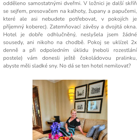
odděleno samostatnými dveřmi. V ložnici je další skříň
se sejfem, presovačem na kalhoty, župany a papučemi,
které ale asi nebudete potřebovat, v pokojích je
příjemný koberec). Zatemňovací závěsy a dvojitá okna.
Hotel je dobře odhlučněný, neslyšela jsem žádné
sousedy, ani nikoho na chodbě. Pokoj se uklízel 2x
denně a při odpoledním úklidu (neboli rozestlání
postele) vám donesli ještě čokoládovou pralinku,
abyste měli sladké sny. No dá se ten hotel nemilovat?