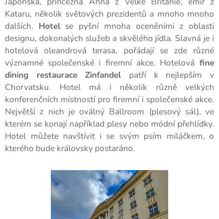
Japonska, princezna Anna z Velké Británie, emír z
Kataru, několik světových prezidentů a mnoho mnoho
dalších.
Hotel
se pyšní mnoha oceněními z oblasti
designu, dokonalých služeb a skvělého jídla. Slavná je i
hotelová oleandrová terasa, pořádají se zde různé
významné společenské i firemní akce. Hotelová
fine
dining restaurace Zinfandel
patří k nejlepším v
Chorvatsku. Hotel má i několik různě velkých
konferenčních místností pro firemní i společenské akce.
Největší z nich je oválný Ballroom (plesový sál), ve
kterém se konají například plesy nebo módní přehlídky.
Hotel můžete navštívit i se svým psím miláčkem, o
kterého bude královsky postaráno.