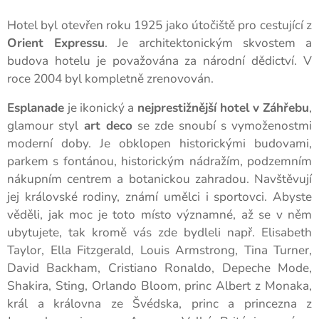
Hotel byl otevřen roku 1925 jako útočiště pro cestující z
Orient Expressu
. Je architektonickým skvostem a
budova hotelu je považována za národní dědictví. V
roce 2004 byl kompletně zrenovován.
Esplanade
je ikonický a
nejprestižnější hotel v Záhřebu
,
glamour styl
art deco
se zde snoubí s vymoženostmi
moderní doby. Je obklopen historickými budovami,
parkem s fontánou, historickým nádražím, podzemním
nákupním centrem a botanickou zahradou. Navštěvují
jej královské rodiny, známí umělci i sportovci. Abyste
věděli, jak moc je toto místo významné, až se v něm
ubytujete, tak kromě vás zde bydleli např. Elisabeth
Taylor, Ella Fitzgerald, Louis Armstrong, Tina Turner,
David Backham, Cristiano Ronaldo, Depeche Mode,
Shakira, Sting, Orlando Bloom, princ Albert z Monaka,
král a královna ze Švédska, princ a princezna z