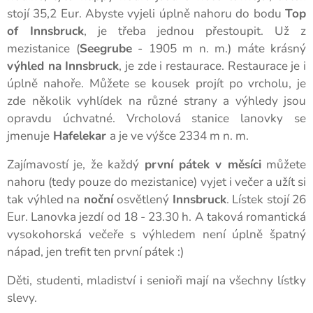
stojí 35,2 Eur. Abyste vyjeli úplně nahoru do bodu
Top
of Innsbruck
, je třeba jednou přestoupit. Už z
mezistanice (
Seegrube
- 1905 m n. m.) máte krásný
výhled na Innsbruck
, je zde i restaurace. Restaurace je i
úplně nahoře. Můžete se kousek projít po vrcholu, je
zde několik vyhlídek na různé strany a výhledy jsou
opravdu úchvatné. Vrcholová stanice lanovky se
jmenuje
Hafelekar
a je ve výšce 2334 m n. m.
Zajímavostí je, že každý
první pátek v měsíci
můžete
nahoru (tedy pouze do mezistanice) vyjet i večer a užít si
tak výhled na
noční
osvětlený
Innsbruck
. Lístek stojí 26
Eur. Lanovka jezdí od 18 - 23.30 h. A taková romantická
vysokohorská večeře s výhledem není úplně špatný
nápad, jen trefit ten první pátek :)
Děti, studenti, mladiství i senioři mají na všechny lístky
slevy.