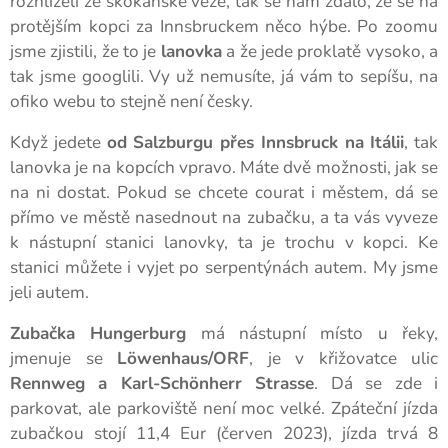
rozhlíželi ze skokanské věže, tak se nám zdálo, že se na
protějším kopci za Innsbruckem něco hýbe. Po zoomu
jsme zjistili, že to je
lanovka
a že jede proklatě vysoko, a
tak jsme googlili. Vy už nemusíte, já vám to sepíšu, na
ofiko webu to stejně není česky.
Když jedete
od Salzburgu přes Innsbruck na Itálii
, tak
lanovka je na kopcích vpravo. Máte dvě možnosti, jak se
na ni dostat. Pokud se chcete courat i městem, dá se
přímo ve městě nasednout na zubačku, a ta vás vyveze
k nástupní stanici lanovky, ta je trochu v kopci. Ke
stanici můžete i vyjet po serpentýnách autem. My jsme
jeli autem.
Zubačka Hungerburg
má nástupní místo u řeky,
jmenuje se
Löwenhaus/ORF
, je v křižovatce ulic
Rennweg a Karl-Schönherr Strasse
. Dá se zde i
parkovat, ale parkoviště není moc velké. Zpáteční jízda
zubačkou stojí 11,4 Eur (červen 2023), jízda trvá 8