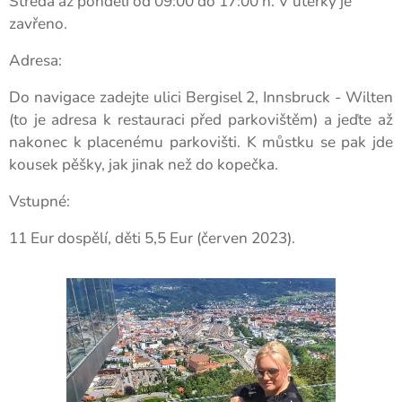
Středa až pondělí od 09:00 do 17:00 h. V úterky je
zavřeno.
Adresa:
Do navigace zadejte ulici Bergisel 2, Innsbruck - Wilten
(to je adresa k restauraci před parkovištěm) a jeďte až
nakonec k placenému parkovišti. K můstku se pak jde
kousek pěšky, jak jinak než do kopečka.
Vstupné:
11 Eur dospělí, děti 5,5 Eur (červen 2023).