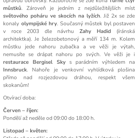
opravdu obrovský. Každoročně se zde koná
Turné čtyř
můstků
. Zároveň je jedním z nejdůležitějších míst
světového poháru ve skocích na lyžích
. Již 2x se zde
konaly
olympijské hry
. Současný můstek byl postaven
v roce 2003 dle návrhu
Zahy Hadid
(íránská
architektka). Je železobetonový a měří 134 m. Kolem
můstku jede nahoru zubačka a ve věži je výtah,
nemusíte se drápat nahoru po svých. Ve věži je i
restaurace Bergisel Sky
s parádním výhledem na
Innsbruck
. Nahoře je venkovní vyhlídková plošina
přímo nad rozjezdovou dráhou, respekt všem
skokanům!
Otvírací doba:
Červen – říjen:
Pondělí až neděle od 09:00 do 18:00 h.
Listopad – květen: