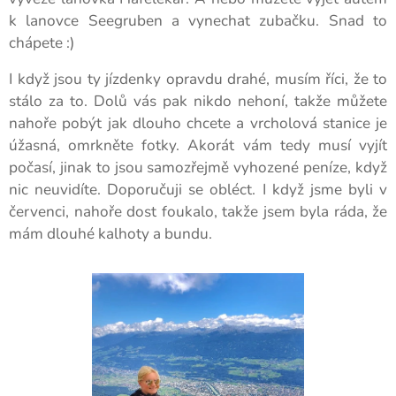
k lanovce Seegruben a vynechat zubačku. Snad to
chápete :)
I když jsou ty jízdenky opravdu drahé, musím říci, že to
stálo za to. Dolů vás pak nikdo nehoní, takže můžete
nahoře pobýt jak dlouho chcete a vrcholová stanice je
úžasná, omrkněte fotky. Akorát vám tedy musí vyjít
počasí, jinak to jsou samozřejmě vyhozené peníze, když
nic neuvidíte. Doporučuji se obléct. I když jsme byli v
červenci, nahoře dost foukalo, takže jsem byla ráda, že
mám dlouhé kalhoty a bundu.