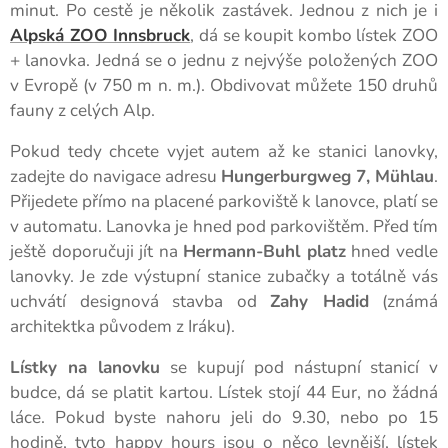
minut. Po cestě je několik zastávek. Jednou z nich je i
Alpská ZOO Innsbruck
, dá se koupit kombo lístek ZOO
+ lanovka. Jedná se o jednu z nejvýše položených ZOO
v Evropě (v 750 m n. m.). Obdivovat můžete 150 druhů
fauny z celých Alp.
Pokud tedy chcete vyjet autem až ke stanici lanovky,
zadejte do navigace adresu
Hungerburgweg 7, Mühlau
.
Přijedete přímo na placené parkoviště k lanovce, platí se
v automatu. Lanovka je hned pod parkovištěm. Před tím
ještě doporučuji jít na
Hermann-Buhl platz
hned vedle
lanovky. Je zde výstupní stanice zubačky a totálně vás
uchvátí designová stavba od
Zahy Hadid
(známá
architektka původem z Iráku).
Lístky na lanovku
se kupují pod nástupní stanicí v
budce, dá se platit kartou. Lístek stojí 44 Eur, no žádná
láce. Pokud byste nahoru jeli do 9.30, nebo po 15
hodině, tyto happy hours jsou o něco levnější, lístek