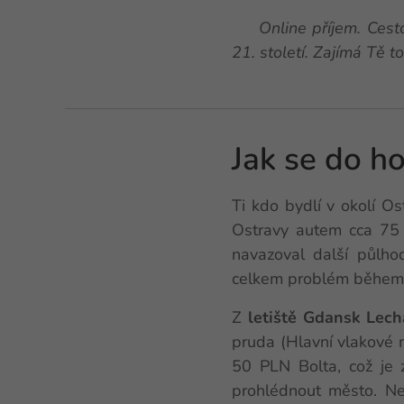
🚀 Online příjem. Cest
21. století. Zajímá Tě t
Jak se do ho
Ti kdo bydlí v okolí O
Ostravy autem cca 75 
navazoval další půlho
celkem problém během l
Z
letiště Gdansk Lec
pruda (Hlavní vlakové 
50 PLN Bolta, což je 
prohlédnout město. Nej