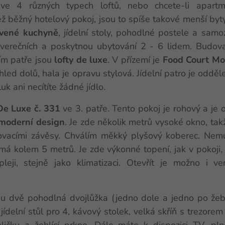
e 4 různých typech loftů, nebo chcete-li apart
 běžný hotelový pokoj, jsou to spíše takové menší byty
vené kuchyně
, jídelní stoly, pohodlné postele a sa
verečních a poskytnou ubytování 2 - 6 lidem. Budova
ším patře jsou
lofty de luxe
. V přízemí je
Food Court Mo
led dolů, hala je opravu stylová. Jídelní patro je odd
uk ani necítíte žádné jídlo.
De Luxe č. 331
ve 3. patře. Tento pokoj je rohový a je 
moderní design
. Je zde několik metrů vysoké okno, ta
ovacími závěsy. Chválím měkký plyšový koberec. Nemu
 má kolem 5 metrů. Je zde výkonné topení, jak v pokoji, 
leji, stejně jako klimatizaci. Otevřít je možno i ve
u dvě pohodlná dvojlůžka (jedno dole a jedno po žebř
jídelní stůl pro 4, kávový stolek, velká skříň s trezorem
ehličku a žehlící prkno. Dále máte k dispozici TV, p