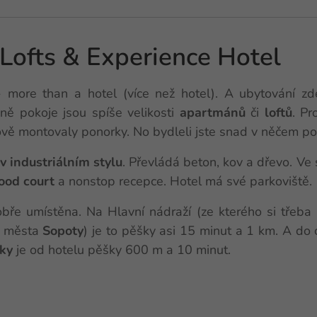
ofts & Experience Hotel
more than a hotel (více než hotel). A ubytování zde
ně pokoje jsou spíše velikosti
apartmánů
či
loftů
. Pr
vě montovaly ponorky. No bydleli jste snad v něčem p
v industriálním stylu
. Převládá beton, kov a dřevo. Ve
ood court
a nonstop recepce. Hotel má své parkoviště.
obře umístěna. Na Hlavní nádraží (ze kterého si třeba
 města
Sopoty
) je to pěšky asi 15 minut a 1 km. A d
ky
je od hotelu pěšky 600 m a 10 minut.