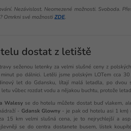
ování. Nezávislost. Neomezené možnosti. Svoboda. Př
o?
Omrkni své možnosti
ZDE
.
telu dostat z letiště
stravy seženou letenky za velmi slušné ceny z polských
minut po dálnici. Letěli jsme polským LOTem cca 30
dinový let do Gdansku, lítají malá letadla, po dvou 
etu vůbec rozdat vodu a nějakou buchtu, protože letadl
ha Walesy
se do hotelu můžete dostat buď vlakem, al
nádraží -
Gdansk Glowny
- je pak od hotelu asi 1 km) 
za 15 km velmi slušná cena, je to nejrychlejší a as
levněji se do centra dostanete busem, lístek koupíte