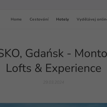
Home
Cestování
Hotely
Vydělávej onlin
KO, Gdańsk - Mont
Lofts & Experience
29.03.2024