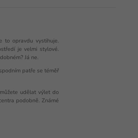
 to opravdu vystihuje.
ostředí je velmi stylové.
odobném? Já ne.
 spodním patře se téměř
 můžete udělat výlet do
o centra podobně. Známé