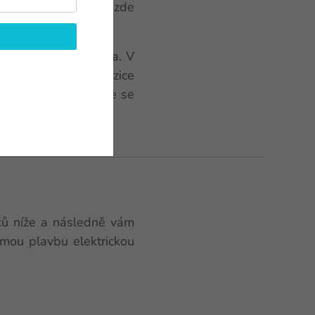
tského moře
. Bydlí zde
a druhá světová válka. V
jší politická opozice
rezidentem a jmenuje se
zků níže a následně vám
omou plavbu elektrickou