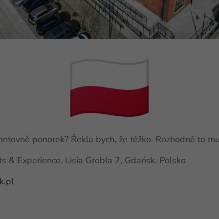
montovně ponorek? Řekla bych, že těžko. Rozhodně to mu
s & Experience, Lisia Grobla 7, Gdańsk, Polsko
.pl