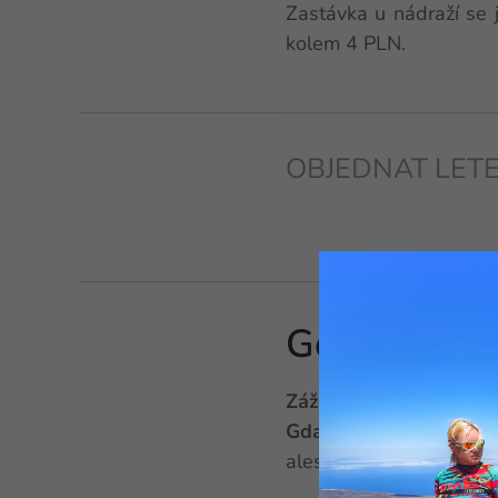
Zastávka u nádraží se
kolem 4 PLN.
OBJEDNAT LET
Gdansk
Zážitkové ubytování
Gdansk
. Co zde vidět
alespoň letmo, kam jed