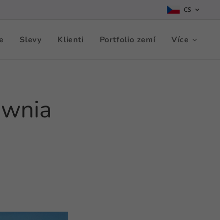
CS
e
Slevy
Klienti
Portfolio zemí
Více
ownia