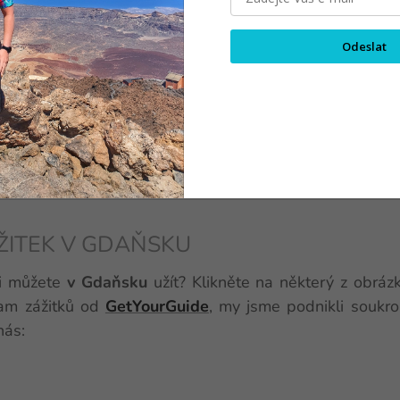
větších a nejstarších polských měst. Leží na břehu
Bal
tel a nachází se zde velký námořní přístav.
Odeslat
malý poloostrov
Westerplatte
, kde 1. září 1939 začal
znikla
Solidarita
- odborová organizace a nejznámě
 její zakladatel Lech Wałęsa se později stal polským p
ÁŽITEK V GDAŇSKU
si můžete
v Gdaňsku
užít? Klikněte na některý z obrá
am zážitků od
GetYourGuide
, my jsme podnikli soukr
 nás: