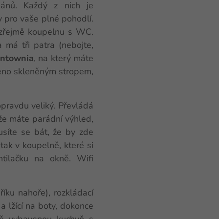
mánů. Každý z nich je
 pro vaše plné pohodlí.
mozřejmě koupelnu s WC.
 má tři patra (nebojte,
ntownia
, na který máte
ěleno skleněným stropem,
opravdu veliký. Převládá
kže máte parádní výhled,
síte se bát, že by zde
tak v koupelně, které si
ntilačku na okně. Wifi
íku nahoře), rozkládací
 a lžící na boty, dokonce
lně vybavenou kuchyň s