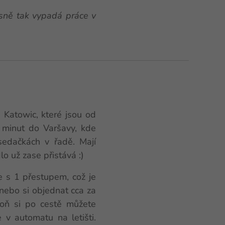
esně tak vypadá práce v
 Katowic, které jsou od
 minut do Varšavy, kde
sedačkách v řadě. Mají
o už zase přistává :)
e s 1 přestupem, což je
nebo si objednat cca za
poň si po cestě můžete
 v automatu na letišti.