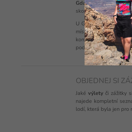
Gdansk
je jedno z nej
skoro půl milionu obyva
U Gdaňsku se nachází 
místních loděnicích v
komunistického Polska,
podle něj místní letiště.
OBJEDNEJ SI Z
Jaké
výlety
či zážitky 
najede kompletní sezn
lodí, která byla jen pro