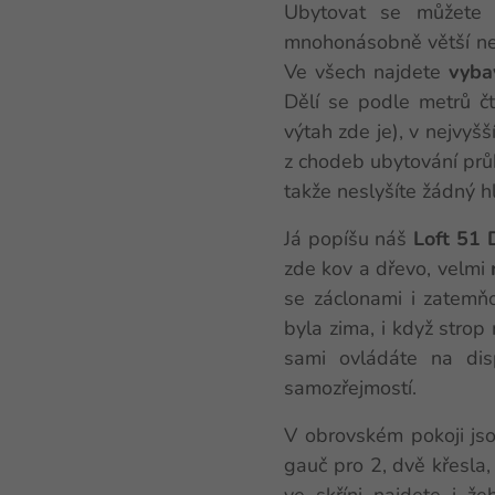
Ubytovat se můžete v
mnohonásobně větší než
Ve všech najdete
vyba
Dělí se podle metrů čt
výtah zde je), v nejvyš
z chodeb ubytování průh
takže neslyšíte žádný hl
Já popíšu náš
Loft 51 
zde kov a dřevo, velmi
se záclonami i zatemň
byla zima, i když strop
sami ovládáte na disp
samozřejmostí.
V obrovském pokoji jso
gauč pro 2, dvě křesla, 
ve skříni najdete i ž