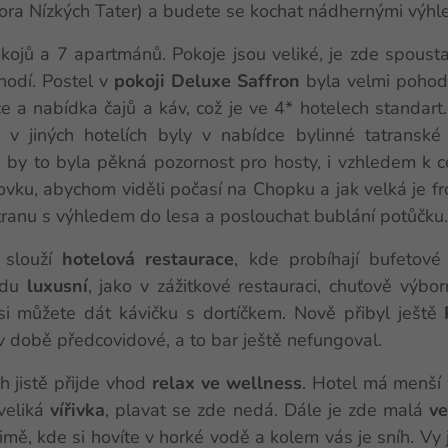
hora Nízkých Tater) a budete se kochat nádhernými výhle
kojů a 7 apartmánů. Pokoje jsou veliké, je zde spousta
hodí. Postel v
pokoji Deluxe Saffron
byla velmi pohod
e a nabídka čajů a káv, což je ve 4* hotelech standar
ž v jiných hotelích byly v nabídce bylinné tatransk
e by to byla pěkná pozornost pro hosty, i vzhledem k 
ku, abychom viděli počasí na Chopku a jak velká je fr
tranu s výhledem do lesa a poslouchat bublání potůčku.
 slouží
hotelová restaurace
, kde probíhají bufetové
vdu
luxusní
, jako v zážitkové restauraci, chuťově výbo
si můžete dát kávičku s dortíčkem. Nově přibyl ještě
 v době předcovidové, a to bar ještě nefungoval.
h jistě přijde vhod
relax ve wellness
. Hotel má menší 
 veliká
vířivka
, plavat se zde nedá. Dále je zde malá
v
zimě, kde si hovíte v horké vodě a kolem vás je sníh. Vy 