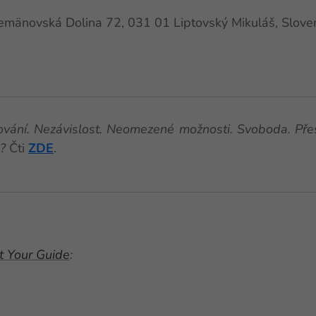
emänovská Dolina 72, 031 01 Liptovský Mikuláš, Slove
ování. Nezávislost. Neomezené možnosti. Svoboda. Př
o?
Čti
ZDE
.
t Your Guide
: