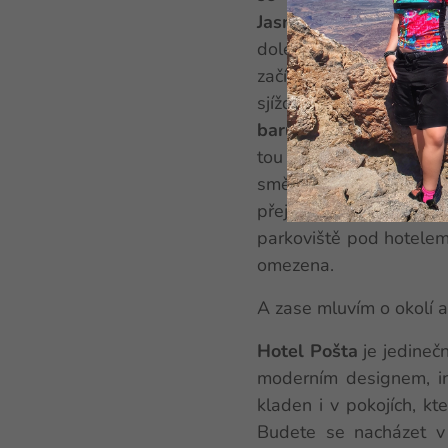
Jasná
, jedná se o posl
doleva a napojíte se n
začíná zhruba v půlce 
sjíždět na lyžích (příp
baru
k sedačkové lanov
tou vyjedete přímo k
směle konkuruje menš
přejedete i na druho
parkoviště pod hotelem,
omezena.
A zase mluvím o okolí a 
Hotel Pošta
je jedineč
moderním designem, i
kladen i v pokojích, 
Budete se nacházet v