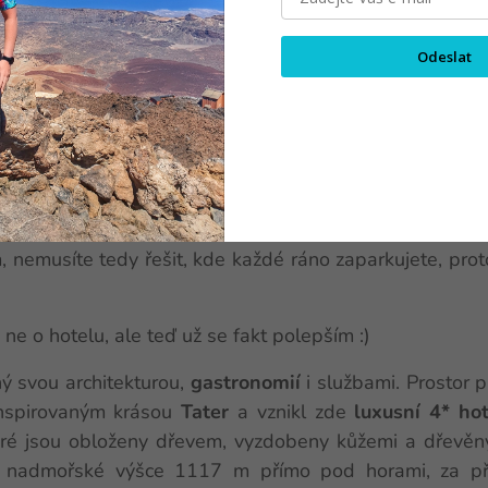
ední lanovku areálu po pravé straně. Vyjedete nahoru, 
a sedačku, a při pokračování doleva dojedete až ke k
Odeslat
svahu, nejede přímo ze spodu, odnikud, musíte přestoup
adně v létě tato kabina nejezdí), dojdete kolem
restaura
ce (max. 5 minut pěšky od hotelu více méně po rovinc
e
kabině na Chopok
. Lyžařské středisko
Jasná-Chop
ím lyžařským střediskům
v Alpách
, bohužel tedy i c
u stranu Chopku. Hotel má tedy luxusní polohu, hos
 nemusíte tedy řešit, kde každé ráno zaparkujete, prot
ne o hotelu, ale teď už se fakt polepším :)
ný svou architekturou,
gastronomií
i službami. Prostor 
nspirovaným krásou
Tater
a vznikl zde
luxusní 4* hot
které jsou obloženy dřevem, vyzdobeny kůžemi a dřevě
 nadmořské výšce 1117 m přímo pod horami, za příz