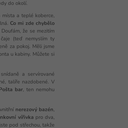
dy do okolí.
 místa a teplé koberce,
lná.
Co mi zde chybělo
t. Doufám, že se mezitím
é čaje (teď nemyslím ty
ceně za pokoj. Měli jsme
onta u kabiny. Můžete si
 snídaně a servírované
rné, talíře nazdobené. V
Pošta bar
, ten nemohu
vnitřní
nerezový bazén
,
enkovní
vířivka
pro dva,
jste pod střechou, takže