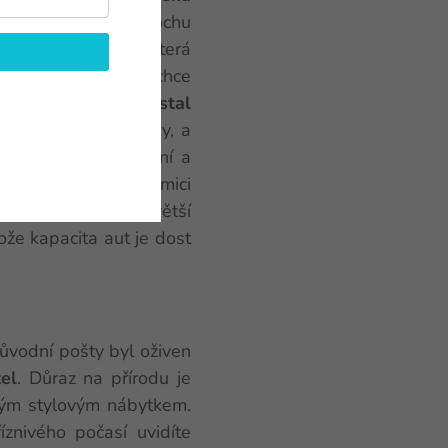
sjedete na lyžích trochu
abině na
Chopok
, která
it. Pokud se vám nechce
ce Happy End
a
Crystal
e) končící u zubačky, a
ok
je opravdu parádní a
enově. Na jednu permici
tům poskytuje i větší
ože kapacita aut je dost
původní pošty byl oživen
el
. Důraz na přírodu je
ným stylovým nábytkem.
nivého počasí uvidíte