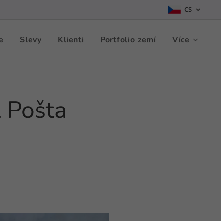
CS
e
Slevy
Klienti
Portfolio zemí
Více
 Pošta