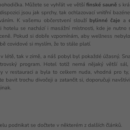
pohodička. Můžete se vyhřát ve větší
finské sauně
s kr
 dispozici jsou jak sprchy, tak ochlazovací vnitřní bazén
váním. K vašemu občerstvení slouží
bylinné čaje
a
i hotelu se nachází i masážní místnosti, kde je nutno
 ceně. Pokud si dobře vzpomínám, aby wellness nebylo
ě covidové si myslím, že to stále platí.
k v létě, tak v zimě, a náš pobyl byl pokaždé úžasný. Sn
strovský program. Hotel totiž nemá nějaký větší sá
dy v restauraci a byla to celkem nuda, vhodná pro ty,
e bavit trochu divočeji a zatančit si, doporučuji navštív
jinak.
otelu podnikat se dočtete v některém z dalších článků.