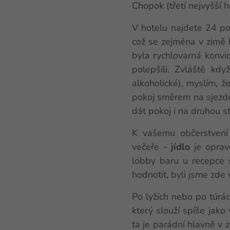
Chopok (třetí nejvyšší 
V hotelu najdete 24 po
což se zejména v zimě 
byla rychlovarná konvic
polepšili. Zvláště kdy
alkoholické), myslím, ž
pokoj směrem na sjezdov
dát pokoj i na druhou s
K vašemu občerstvení
večeře -
jídlo
je opra
lobby baru u recepce 
hodnotit, byli jsme zde
Po lyžích nebo po túrác
který slouží spíše jako
ta je parádní hlavně v 