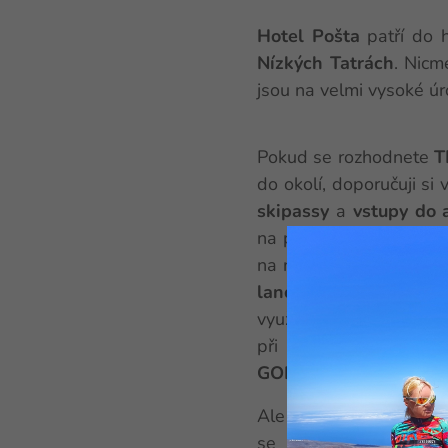
Hotel Pošta
patří do 
Nízkých Tatrách
. Nicm
jsou na velmi vysoké úro
Pokud se rozhodnete
do okolí, doporučuji si v
skipassy
a
vstupy do 
na partnerská lyžařská 
na něj nabít kredit a k
lanovku
v létě a
nemu
využijete jako další for
při první návštěvě
hot
GOPASS
je možno využí
Ale zpět k
hotelu Pošt
se nachází
přímo u s