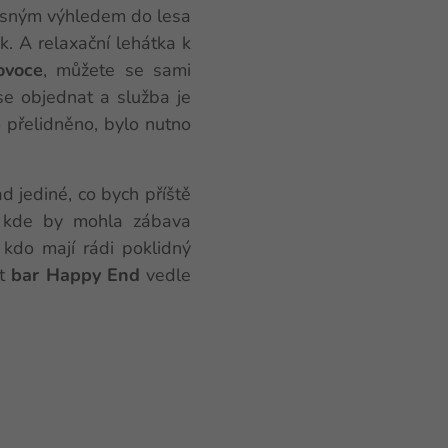
ásným výhledem do lesa
ek. A relaxační lehátka k
ovoce
, můžete se sami
 se objednat a služba je
 přelidněno, bylo nutno
ad jediné, co bych příště
l, kde by mohla zábava
 kdo mají rádi poklidný
it
bar Happy End
vedle