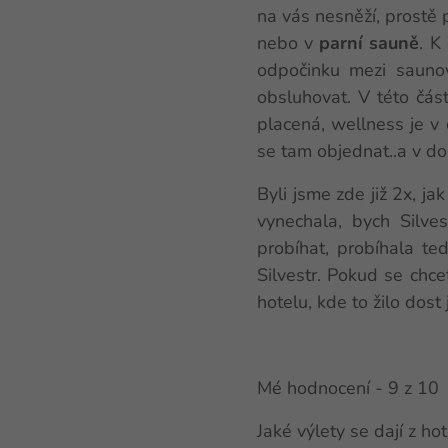
na vás nesněží, prostě 
nebo v
parní sauně
. K
odpočinku mezi sauno
obsluhovat. V této část
placená, wellness je v
se tam objednat..a v dob
Byli jsme zde již 2x, ja
vynechala, bych Silve
probíhat, probíhala te
Silvestr. Pokud se chcet
hotelu, kde to žilo dost 
Mé hodnocení - 9 z 10
Jaké výlety se dají z h