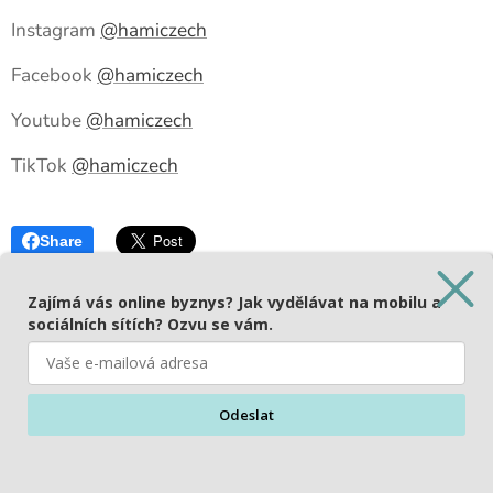
Instagram
@hamiczech
Facebook
@hamiczech
Youtube
@hamiczech
TikTok
@hamiczech
Share
Zajímá vás online byznys? Jak vydělávat na mobilu a
sociálních sítích? Ozvu se vám.
© 2026
HAMICZECH
- travel influencer, travel blogger, recenzent
Používáme cookies, abychom zajistili správné fungování a
hotelů. Všechna práva vyhrazena. Zákaz kopírování fotek a textů.
Odeslat
bezpečnost našich stránek. Tím vám můžeme zajistit tu
GDPR
Cookies
nejlepší zkušenost při jejich návštěvě.
Jazyky