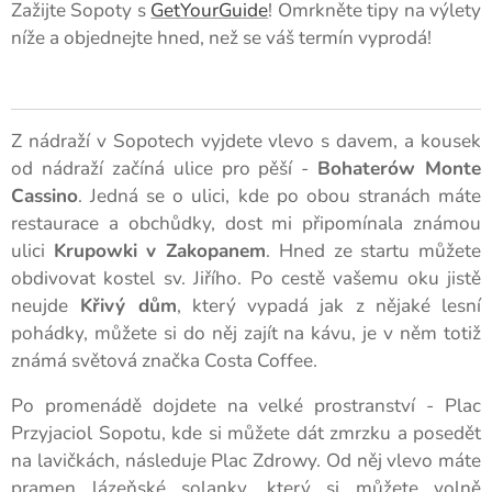
Zažijte Sopoty s
GetYourGuide
! Omrkněte tipy na výlety
níže a objednejte hned, než se váš termín vyprodá!
Z nádraží v Sopotech vyjdete vlevo s davem, a kousek
od nádraží začíná ulice pro pěší -
Bohaterów Monte
Cassino
. Jedná se o ulici, kde po obou stranách máte
restaurace a obchůdky, dost mi připomínala známou
ulici
Krupowki v Zakopanem
. Hned ze startu můžete
obdivovat kostel sv. Jiřího. Po cestě vašemu oku jistě
neujde
Křivý dům
, který vypadá jak z nějaké lesní
pohádky, můžete si do něj zajít na kávu, je v něm totiž
známá světová značka Costa Coffee.
Po promenádě dojdete na velké prostranství - Plac
Przyjaciol Sopotu, kde si můžete dát zmrzku a posedět
na lavičkách, následuje Plac Zdrowy. Od něj vlevo máte
pramen lázeňské solanky, který si můžete volně