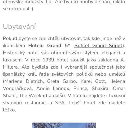
obrovské množství lidí. Ale byli to houby drsňáci, nikdo
se nekoupal :)
Ubytování
Pokud byste se zde chtěli ubytovat, tak kde jinde než v
ikonickém
Hotelu Grand 5*
(
Sofitel Grand Sopot
).
Historický hotel vás ohromí svým stylem, elegancí a
luxusem. V roce 1939 hotel sloužil jako základna A.
Hitlera. Ale bydlela zde i vybranější společnost jako
španělský král, řada světových politiků nebo umělců
(Marlene Dietrich, Greta Garbo, Karel Gott, Helena
Vondráčková, Annie Lennox, Prince, Shakira, Omar
Sharif, The Weeknd a další). V hotelu najdete i luxusní
stylovou restauraci a SPA. Lepší hotel zde najdete
těžko.