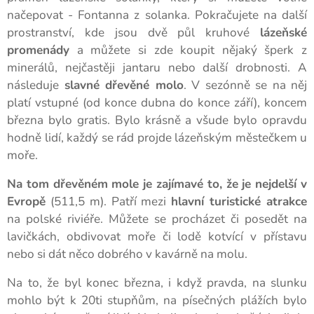
načepovat - Fontanna z solanka. Pokračujete na další
prostranství, kde jsou dvě půl kruhové
lázeňské
promenády
a můžete si zde koupit nějaký šperk z
minerálů, nejčastěji jantaru nebo další drobnosti. A
následuje
slavné dřevěné molo
. V sezónně se na něj
platí vstupné (od konce dubna do konce září), koncem
března bylo gratis. Bylo krásně a všude bylo opravdu
hodně lidí, každý se rád projde lázeňským městečkem u
moře.
Na tom dřevěném mole je zajímavé to, že je
nejdelší v
Evropě
(511,5 m). Patří mezi
hlavní turistické atrakce
na polské riviéře. Můžete se procházet či posedět na
lavičkách, obdivovat moře či lodě kotvící v přístavu
nebo si dát něco dobrého v kavárně na molu.
Na to, že byl konec března, i když pravda, na slunku
mohlo být k 20ti stupňům, na písečných plážích bylo