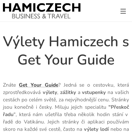
Výlety Hamiczech s
Get Your Guide
Znáte
Get Your Guide
? Jedná se o cestovku, která
zprostředkovává
výlety
,
zážitky
a
vstupenky
na vašich
cestách po celém světě, za nejvýhodnější cenu. Stránky
jsou konečně i česky. Miluju jejich specialitu
"Přeskoč
řadu
", která nám ušetřila třeba několik hodin stání v
řadě do Vatikánu. Jejich stránky či aplikaci používám
skoro na každé své cestě, často na
výlety lodí
nebo na