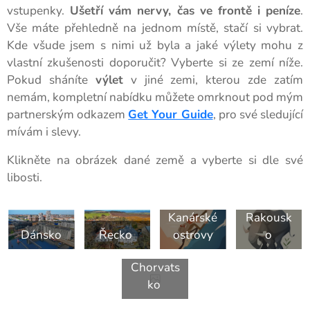
vstupenky.
Ušetří vám nervy, čas ve frontě i peníze
.
Vše máte přehledně na jednom místě, stačí si vybrat.
Kde všude jsem s nimi už byla a jaké výlety mohu z
vlastní zkušenosti doporučit? Vyberte si ze zemí níže.
Pokud sháníte
výlet
v jiné zemi, kterou zde zatím
nemám, kompletní nabídku můžete omrknout pod mým
partnerským odkazem
Get Your Guide
, pro své sledující
mívám i slevy.
Klikněte na obrázek dané země a vyberte si dle své
libosti.
Kanárské
Rakousk
Dánsko
Řecko
ostrovy
o
Chorvats
ko